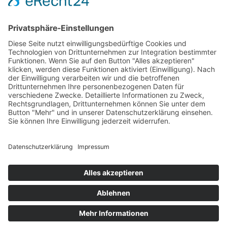
Durchgänge ohne Stolperfalle
Barrierefreiheit ist ein wichtiges Thema, im Wohn- wie im
Objektbau. Etliche unserer Schiebetüren sind mit bodengleicher
Nullschwelle verfügbar und sorgen so für barrierefreie Durchgänge.
Nicht nur Menschen mit körperlichen Einschränkungen freuen sich
darüber.
Klein Metallbau
In der Struth 2
56746 Kempenich
Telefon 02655 2846
info@klein-metallbau.de
Leistungen
Inspirationen
Unternehmen
Jobs im Metallbau
Kontakt