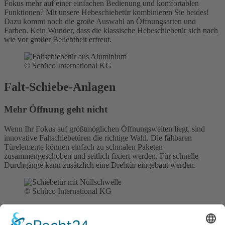
Fokus mehr auf einer einfachen Bedienung und komfortablen
Funktionen? Mit unsere Hebeschiebetür kombinieren Sie beides!
Dazu kommt noch die große Auswahl an Öffnungsarten und
Farben. Kein Wunder, dass die klassische Hebeschiebetür sich nach
wie vor großer Beliebtheit erfreut.
© Schüco International KG
Falt-Schiebe-Anlagen
Mehr Öffnung geht nicht
Wenn Ihr Fokus auf größtmöglichen Öffnungsweiten liegt, sind
innovative Faltschiebetüren die richtige Wahl. Die faltbaren
Türelemente können einfach zu schmalen Paketen
zusammengeschoben und seitlich fixiert werden. Für schnelle
Durchgänge kann zusätzlich eine Drehtür eingebaut werden.
© Schüco International KG
Barrierefreie Nullschwelle